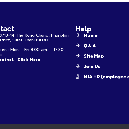
Help
tact
Home
19/13-14 Tha Rong Chang, Phunphin
strict, Surat Thani 84130
Q & A
en : Mon – Fri 8:00 am. – 17:30
m.
Site Map
ntact... Click Here
Join Us
MIA HR (employee 