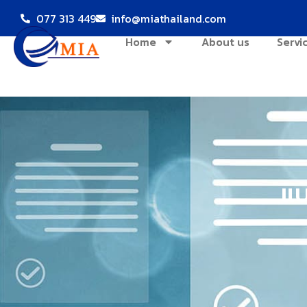
077 313 449
info@miathailand.com
Home
About us
Servi
แบ