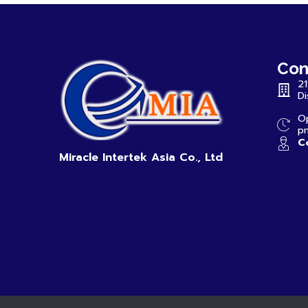
Con
2
Di
Op
p
Co
Miracle Intertek Asia Co., Ltd