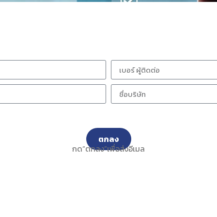
ตกลง
กด”ตกลง”เพื่อส่งอีเมล