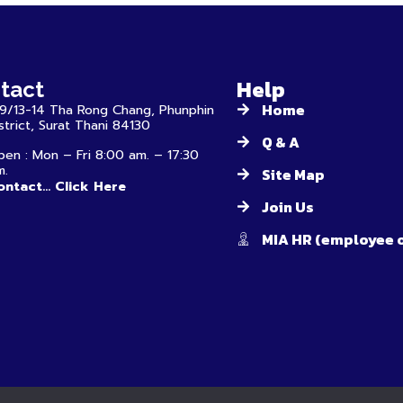
Help
tact
Home
19/13-14 Tha Rong Chang, Phunphin
strict, Surat Thani 84130
Q & A
en : Mon – Fri 8:00 am. – 17:30
m.
Site Map
ntact... Click Here
Join Us
MIA HR (employee 