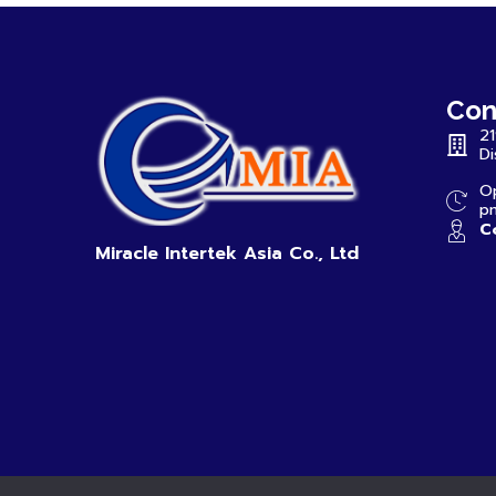
Con
2
Di
Op
p
Co
Miracle Intertek Asia Co., Ltd