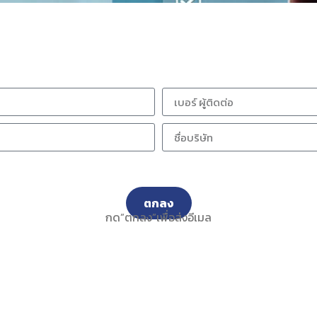
ตกลง
กด”ตกลง”เพื่อส่งอีเมล