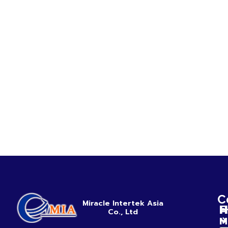
C
Miracle Intertek Asia
H
E
Co., Ltd
M