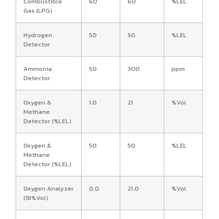
Combustible
60
60
%LEL
Gas (LPG)
Hydrogen
50
50
%LEL
Detector
Ammonia
50
300
ppm
Detector
Oxygen &
1.0
21
%Vol
Methane
Detector (%LEL)
Oxygen &
50
50
%LEL
Methane
Detector (%LEL)
Oxygen Analyzer
0.0
21.0
%Vol
(18%Vol)